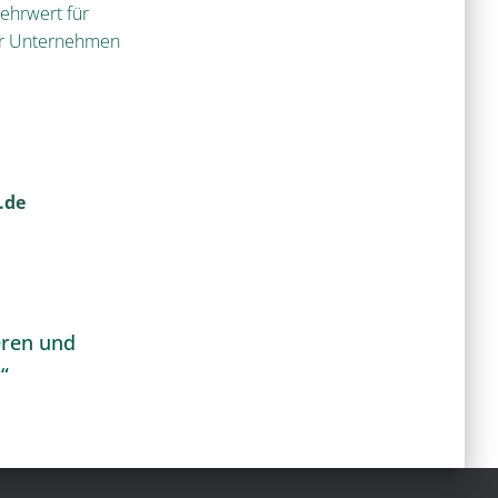
ehrwert für
hr Unternehmen
.de
eren und
“