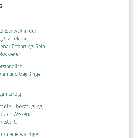
s
htsanwalt in der
g Uzarek die
ener Erfahrung. Sein
blockieren.
rständlich
nen und tragfähige
en Erfolg
ist die Überzeugung,
durch Wissen,
ntsteht.
k um eine wichtige