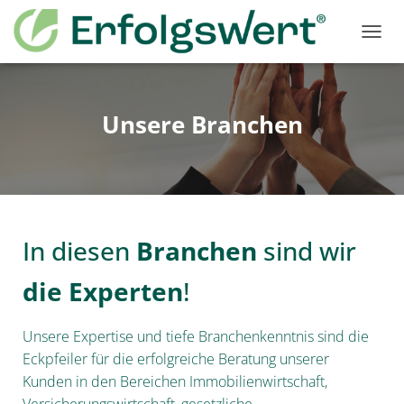
N
A
V
I
G
Unsere Branchen
A
T
I
O
N
U
M
In diesen
Branchen
sind wir
S
C
die Experten
!
H
A
L
Unsere Expertise und tiefe Branchenkenntnis sind die
T
E
Eckpfeiler für die erfolgreiche Beratung unserer
N
Kunden in den Bereichen Immobilienwirtschaft,